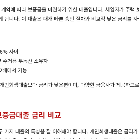
계약에 따라 보증금을 마련하기 위한 대출입니다. 세입자가 주택 
게 됩니다. 이 대출은 대개 빠른 승인 절차와 비교적 낮은 금리를 
6% 사이
 주거용 부동산 소유자
2배에서 가능
개인회생대출보다 금리가 낮은편이며, 다양한 금융사가 제공하므로
보증금대출 금리 비교
두 가지 대출의 특성을 잘 이해해야 합니다. 개인회생대출은 금리가 