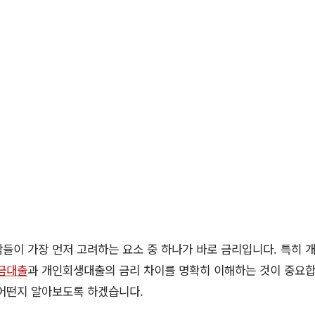
들이 가장 먼저 고려하는 요소 중 하나가 바로 금리입니다. 특히 개
금대출
과 개인회생대출의 금리 차이를 명확히 이해하는 것이 중요합
 어떤지 알아보도록 하겠습니다.