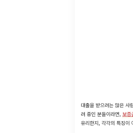
대출을 받으려는 많은 사람
려 중인 분들이라면,
보증
유리한지, 각각의 특징이