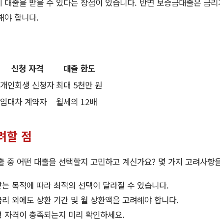
 대출을 받을 수 있다는 장점이 있습니다. 반면 보증금대출은 금리
해야 합니다.
신청 자격
대출 한도
개인회생 신청자
최대 5천만 원
임대차 계약자
월세의 12배
려할 점
 중 어떤 대출을 선택할지 고민하고 계신가요? 몇 가지 고려사항
는 목적에 따라 최적의 선택이 달라질 수 있습니다.
리 외에도 상환 기간 및 월 상환액을 고려해야 합니다.
 자격이 충족되는지 미리 확인하세요.