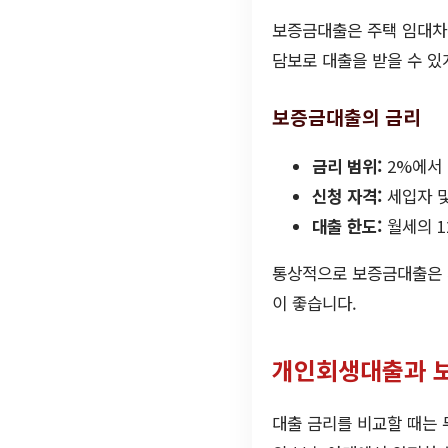
보증금대출은 주택 임대차 
담보로 대출을 받을 수 있
보증금대출의 금리
금리 범위:
2%에서 
신청 자격:
세입자 및
대출 한도:
월세의 1
통상적으로 보증금대출은 
이 좋습니다.
개인회생대출과 
대출 금리를 비교할 때는 