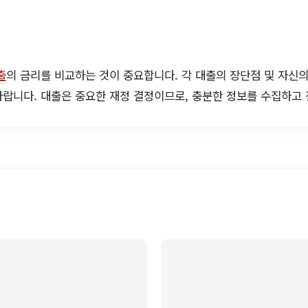
출
의 금리를 비교하는 것이 중요합니다. 각 대출의 장단점 및 자신
랍니다. 대출은 중요한 재정 결정이므로, 충분한 정보를 수집하고