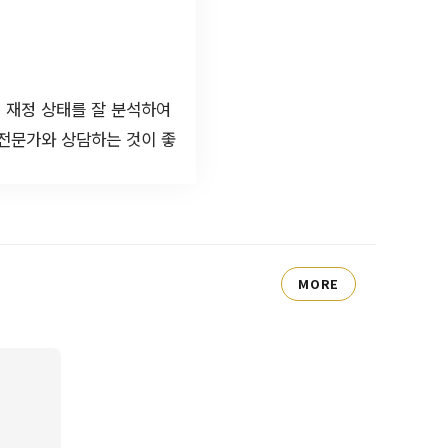
의 재정 상태를 잘 분석하여
 전문가와 상담하는 것이 좋
MORE