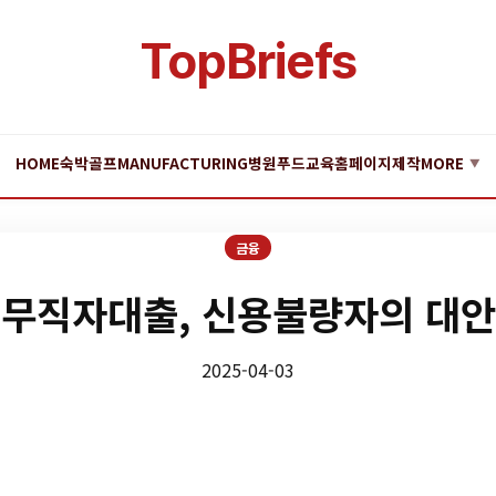
TopBriefs
HOME
숙박
골프
MANUFACTURING
병원
푸드
교육
홈페이지제작
MORE
▼
금융
무직자대출, 신용불량자의 대안
2025-04-03