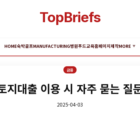
TopBriefs
HOME
숙박
골프
MANUFACTURING
병원
푸드
교육
홈페이지제작
MORE
▼
금융
토지대출 이용 시 자주 묻는 질
2025-04-03