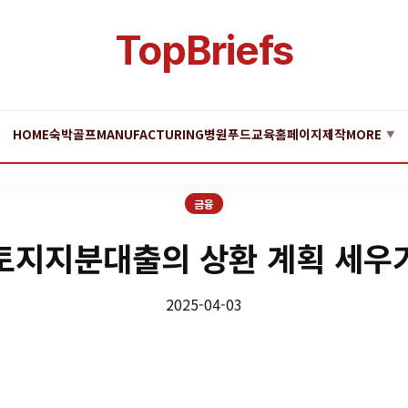
TopBriefs
HOME
숙박
골프
MANUFACTURING
병원
푸드
교육
홈페이지제작
MORE
▼
금융
토지지분대출의 상환 계획 세우
2025-04-03