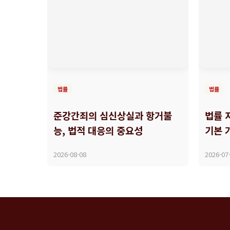
법률
법률
준강간죄의 심신상실과 항거불
법률 
능, 법적 대응의 중요성
기본 
2026-08-08
2026-07