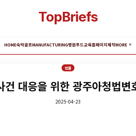
TopBriefs
HOME
숙박
골프
MANUFACTURING
병원
푸드
교육
홈페이지제작
MORE
▼
법률
사건 대응을 위한 광주아청법변
2025-04-23