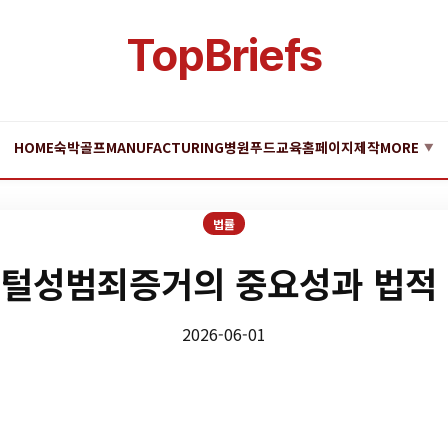
TopBriefs
HOME
숙박
골프
MANUFACTURING
병원
푸드
교육
홈페이지제작
MORE
▼
법률
털성범죄증거의 중요성과 법적
2026-06-01