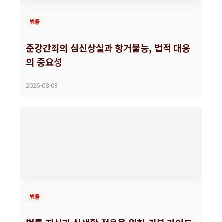
법률
준강간죄의 심신상실과 항거불능, 법적 대응
의 중요성
2026-08-08
법률