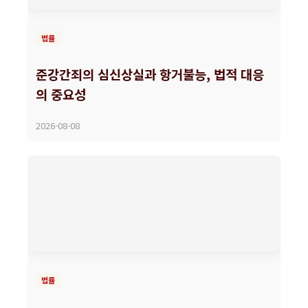
법률
준강간죄의 심신상실과 항거불능, 법적 대응
의 중요성
2026-08-08
법률