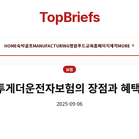
TopBriefs
HOME
숙박
골프
MANUFACTURING
병원
푸드
교육
홈페이지제작
MORE
▼
보험
투게더운전자보험의 장점과 혜택
2025-09-06