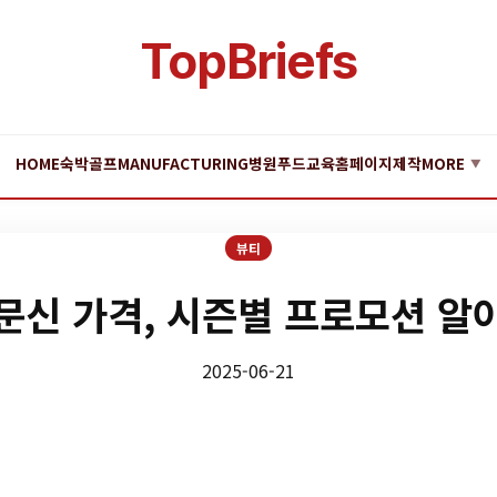
TopBriefs
HOME
숙박
골프
MANUFACTURING
병원
푸드
교육
홈페이지제작
MORE
▼
뷰티
문신 가격, 시즌별 프로모션 알
2025-06-21