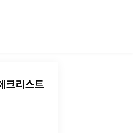
 체크리스트