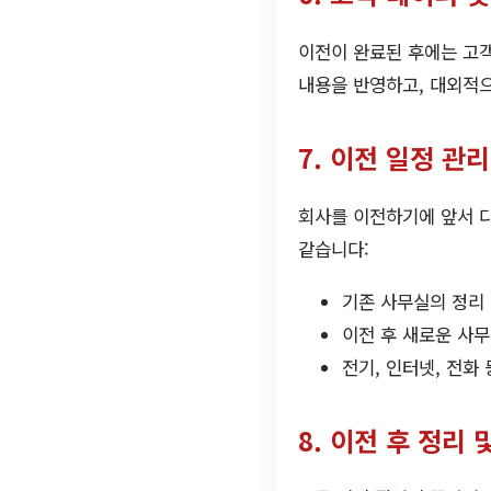
이전이 완료된 후에는 고
내용을 반영하고, 대외적으
7. 이전 일정 관리
회사를 이전하기에 앞서 다
같습니다:
기존 사무실의 정리 
이전 후 새로운 사무
전기, 인터넷, 전화
8. 이전 후 정리 