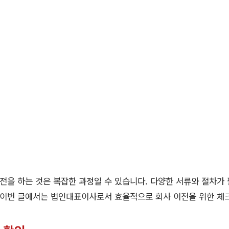
을 하는 것은 복잡한 과정일 수 있습니다. 다양한 서류와 절차가 
. 이번 글에서는 법인대표이사로서 효율적으로 회사 이전을 위한 체