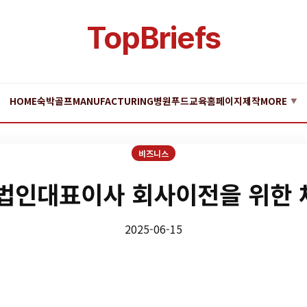
TopBriefs
HOME
숙박
골프
MANUFACTURING
병원
푸드
교육
홈페이지제작
MORE
▼
비즈니스
법인대표이사 회사이전을 위한
2025-06-15