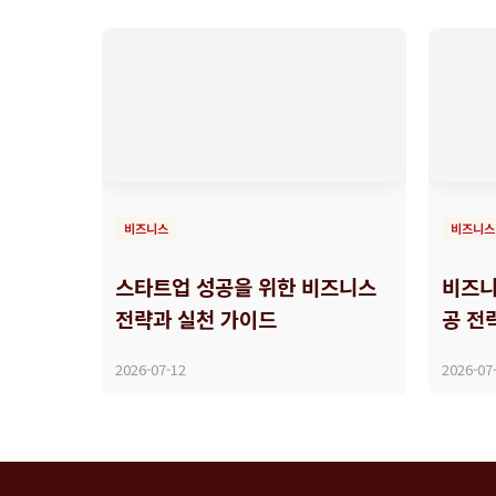
비즈니스
비즈니스
스타트업 성공을 위한 비즈니스
비즈니
전략과 실천 가이드
공 전
2026-07-12
2026-07