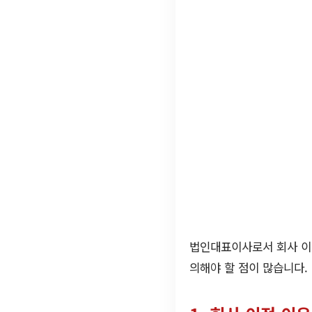
법인대표이사로서 회사 이전
의해야 할 점이 많습니다