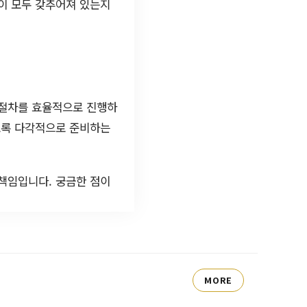
이 모두 갖추어져 있는지
 절차를 효율적으로 진행하
있도록 다각적으로 준비하는
책임입니다. 궁금한 점이
MORE