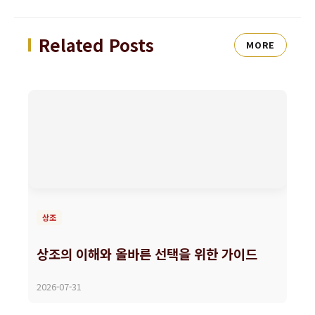
Related Posts
MORE
상조
상조의 이해와 올바른 선택을 위한 가이드
2026-07-31