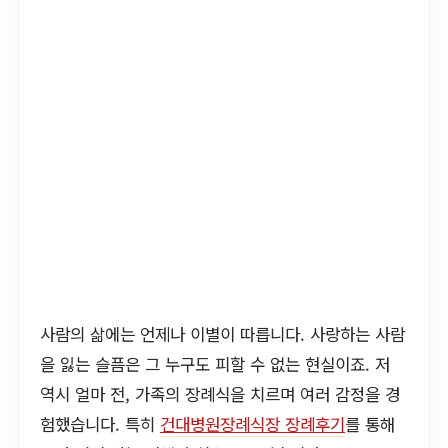
사람의 삶에는 언제나 이별이 따릅니다. 사랑하는 사람
을 잃는 슬픔은 그 누구도 피할 수 없는 현실이죠. 저
역시 얼마 전, 가족의 장례식을 치르며 여러 감정을 경
험했습니다. 특히
건대병원장례식장 장례후기
를 통해