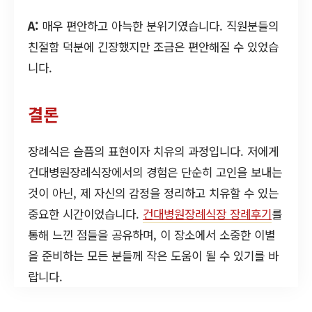
A:
매우 편안하고 아늑한 분위기였습니다. 직원분들의
친절함 덕분에 긴장했지만 조금은 편안해질 수 있었습
니다.
결론
장례식은 슬픔의 표현이자 치유의 과정입니다. 저에게
건대병원장례식장에서의 경험은 단순히 고인을 보내는
것이 아닌, 제 자신의 감정을 정리하고 치유할 수 있는
중요한 시간이었습니다.
건대병원장례식장 장례후기
를
통해 느낀 점들을 공유하며, 이 장소에서 소중한 이별
을 준비하는 모든 분들께 작은 도움이 될 수 있기를 바
랍니다.