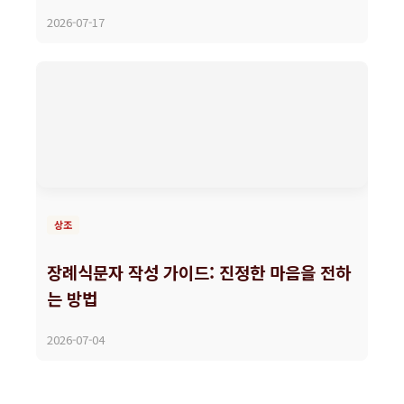
2026-07-17
상조
장례식문자 작성 가이드: 진정한 마음을 전하
는 방법
2026-07-04