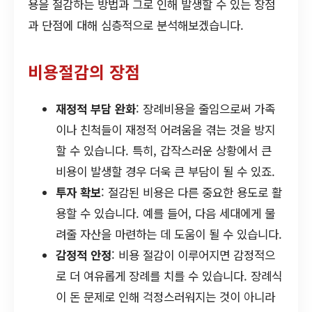
용을 절감하는 방법과 그로 인해 발생할 수 있는 장점
과 단점에 대해 심층적으로 분석해보겠습니다.
비용절감의 장점
재정적 부담 완화
: 장례비용을 줄임으로써 가족
이나 친척들이 재정적 어려움을 겪는 것을 방지
할 수 있습니다. 특히, 갑작스러운 상황에서 큰
비용이 발생할 경우 더욱 큰 부담이 될 수 있죠.
투자 확보
: 절감된 비용은 다른 중요한 용도로 활
용할 수 있습니다. 예를 들어, 다음 세대에게 물
려줄 자산을 마련하는 데 도움이 될 수 있습니다.
감정적 안정
: 비용 절감이 이루어지면 감정적으
로 더 여유롭게 장례를 치를 수 있습니다. 장례식
이 돈 문제로 인해 걱정스러워지는 것이 아니라