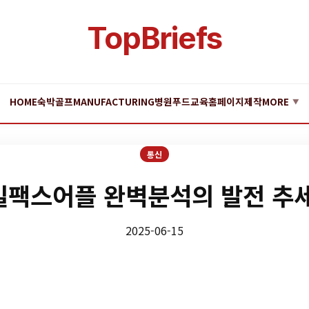
TopBriefs
HOME
숙박
골프
MANUFACTURING
병원
푸드
교육
홈페이지제작
MORE
▼
통신
팩스어플 완벽분석의 발전 추세
2025-06-15