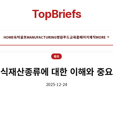
TopBriefs
HOME
숙박
골프
MANUFACTURING
병원
푸드
교육
홈페이지제작
MORE
▼
특허
식재산종류에 대한 이해와 중
2025-12-24