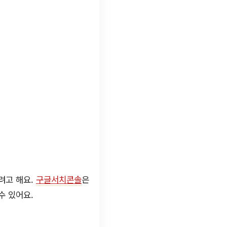
려고 해요.
구글서치콘솔
은
수 있어요.