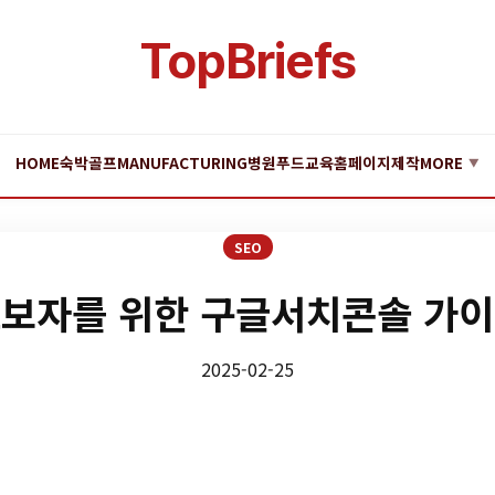
TopBriefs
HOME
숙박
골프
MANUFACTURING
병원
푸드
교육
홈페이지제작
MORE
▼
SEO
보자를 위한 구글서치콘솔 가
2025-02-25