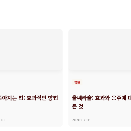
병원
좁아지는 법: 효과적인 방법
울쎄라술: 효과와 음주에 
든 것
-10
2026-07-05