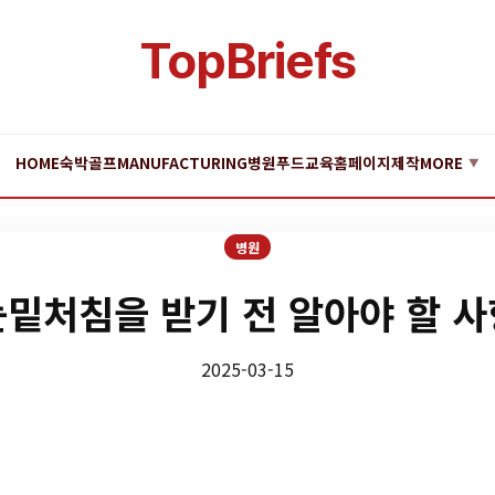
TopBriefs
HOME
숙박
골프
MANUFACTURING
병원
푸드
교육
홈페이지제작
MORE
▼
병원
눈밑처침을 받기 전 알아야 할 사
2025-03-15