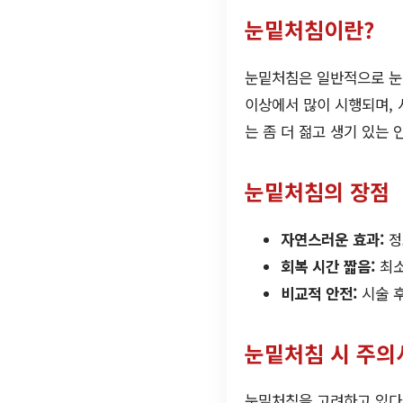
눈밑처침이란?
눈밑처침은 일반적으로 눈
이상에서 많이 시행되며, 
는 좀 더 젊고 생기 있는 
눈밑처침의 장점
자연스러운 효과:
정
회복 시간 짧음:
최소
비교적 안전:
시술 후
눈밑처침 시 주의
눈밑처침을 고려하고 있다면