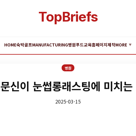
TopBriefs
HOME
숙박
골프
MANUFACTURING
병원
푸드
교육
홈페이지제작
MORE
▼
병원
문신이 눈썹롱래스팅에 미치는
2025-03-15