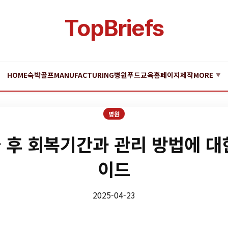
TopBriefs
HOME
숙박
골프
MANUFACTURING
병원
푸드
교육
홈페이지제작
MORE
▼
병원
 후 회복기간과 관리 방법에 대
이드
2025-04-23