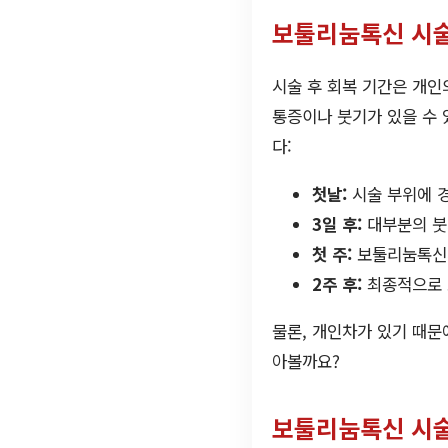
보툴리눔톡신 시술
시술 후 회복 기간은 개인
통증이나 붓기가 있을 수 
다:
첫날:
시술 부위에 경
3일 후:
대부분의 붓
첫 주:
보툴리눔톡신의
2주 후:
최종적으로 
물론, 개인차가 있기 때문
아볼까요?
보툴리눔톡신 시술