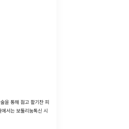
술을 통해 젊고 활기찬 피
 글에서는 보툴리눔톡신 시