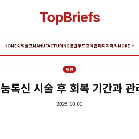
TopBriefs
HOME
숙박
골프
MANUFACTURING
병원
푸드
교육
홈페이지제작
MORE
▼
병원
눔톡신 시술 후 회복 기간과 관
2025-10-01