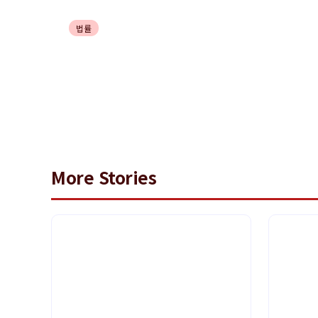
법률
아청법변호사로서의 경력 개발 
More Stories